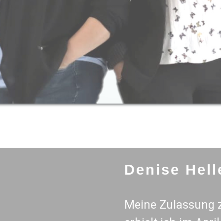
Denise Hell
Meine Zulassung z