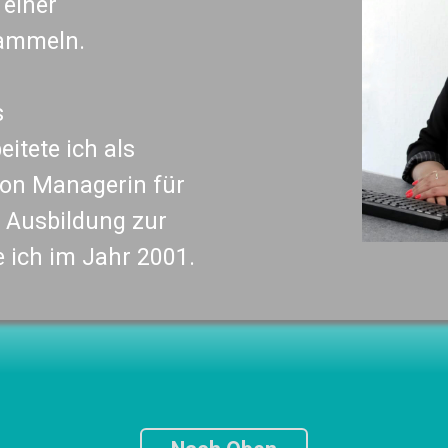
 einer
sammeln.
s
itete ich als
tion Managerin für
e Ausbildung zur
 ich im Jahr 2001.